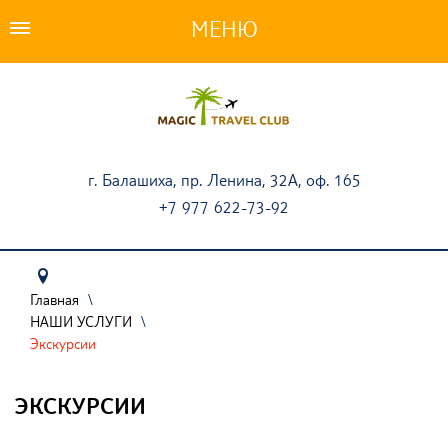
ПОДБОР ТУРА
ТУРЫ
АКЦИИ
г. Балашиха, пр. Ленина, 32А, оф. 165
+7 977 622-73-92
СТРАНЫ
НАШИ УСЛУГИ
ТУРИСТАМ
Главная
\
НАШИ УСЛУГИ
\
ОПЛАТА ТУРОВ
Экскурсии
О КОМПАНИИ
ЭКСКУРСИИ