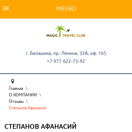
ПОДБОР ТУРА
ТУРЫ
АКЦИИ
г. Балашиха, пр. Ленина, 32А, оф. 165
+7 977 622-73-92
СТРАНЫ
НАШИ УСЛУГИ
ТУРИСТАМ
Главная
\
О КОМПАНИИ
\
ОПЛАТА ТУРОВ
Отзывы
\
Степанов Афанасий
О КОМПАНИИ
СТЕПАНОВ АФАНАСИЙ