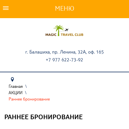
ПОДБОР ТУРА
ТУРЫ
АКЦИИ
г. Балашиха, пр. Ленина, 32А, оф. 165
+7 977 622-73-92
СТРАНЫ
НАШИ УСЛУГИ
ТУРИСТАМ
Главная
\
АКЦИИ
\
ОПЛАТА ТУРОВ
Раннее бронирование
О КОМПАНИИ
РАННЕЕ БРОНИРОВАНИЕ