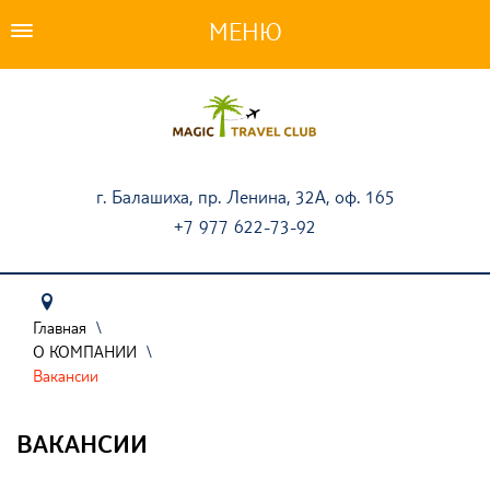
ПОДБОР ТУРА
ТУРЫ
АКЦИИ
г. Балашиха, пр. Ленина, 32А, оф. 165
+7 977 622-73-92
СТРАНЫ
НАШИ УСЛУГИ
ТУРИСТАМ
Главная
\
О КОМПАНИИ
\
ОПЛАТА ТУРОВ
Вакансии
О КОМПАНИИ
ВАКАНСИИ